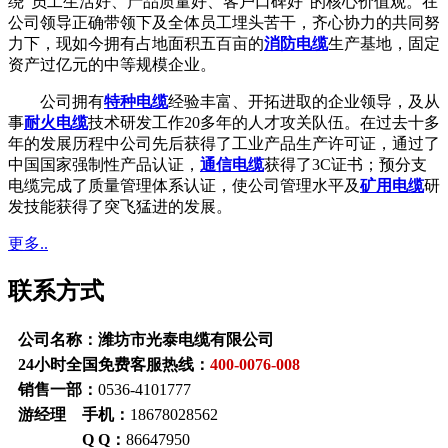
绕“员工生活好、产品质量好、客户口碑好”的核心价值观。在
公司领导正确带领下及全体员工埋头苦干，齐心协力的共同努
力下，现如今拥有占地面积五百亩的
消防电缆
生产基地，固定
资产过亿元的中等规模企业。
公司拥有
特种电缆
经验丰富、开拓进取的企业领导，及从
事
耐火电缆
技术研发工作20多年的人才攻关队伍。在过去十多
年的发展历程中公司先后获得了工业产品生产许可证，通过了
中国国家强制性产品认证，
通信电缆
获得了3C证书；预分支
电缆完成了质量管理体系认证，使公司管理水平及
矿用电缆
研
发技能获得了突飞猛进的发展。
更多..
联系方式
公司名称：潍坊市光泰电缆有限公司
24小时全国免费客服热线：
400-0076-008
销售一部：
0536-4101777
游经理 手机：
18678028562
Q Q：
86647950