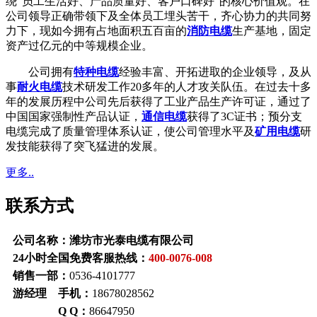
绕“员工生活好、产品质量好、客户口碑好”的核心价值观。在
公司领导正确带领下及全体员工埋头苦干，齐心协力的共同努
力下，现如今拥有占地面积五百亩的
消防电缆
生产基地，固定
资产过亿元的中等规模企业。
公司拥有
特种电缆
经验丰富、开拓进取的企业领导，及从
事
耐火电缆
技术研发工作20多年的人才攻关队伍。在过去十多
年的发展历程中公司先后获得了工业产品生产许可证，通过了
中国国家强制性产品认证，
通信电缆
获得了3C证书；预分支
电缆完成了质量管理体系认证，使公司管理水平及
矿用电缆
研
发技能获得了突飞猛进的发展。
更多..
联系方式
公司名称：潍坊市光泰电缆有限公司
24小时全国免费客服热线：
400-0076-008
销售一部：
0536-4101777
游经理 手机：
18678028562
Q Q：
86647950