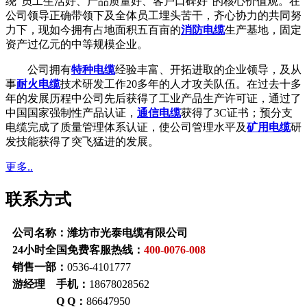
绕“员工生活好、产品质量好、客户口碑好”的核心价值观。在
公司领导正确带领下及全体员工埋头苦干，齐心协力的共同努
力下，现如今拥有占地面积五百亩的
消防电缆
生产基地，固定
资产过亿元的中等规模企业。
公司拥有
特种电缆
经验丰富、开拓进取的企业领导，及从
事
耐火电缆
技术研发工作20多年的人才攻关队伍。在过去十多
年的发展历程中公司先后获得了工业产品生产许可证，通过了
中国国家强制性产品认证，
通信电缆
获得了3C证书；预分支
电缆完成了质量管理体系认证，使公司管理水平及
矿用电缆
研
发技能获得了突飞猛进的发展。
更多..
联系方式
公司名称：潍坊市光泰电缆有限公司
24小时全国免费客服热线：
400-0076-008
销售一部：
0536-4101777
游经理 手机：
18678028562
Q Q：
86647950