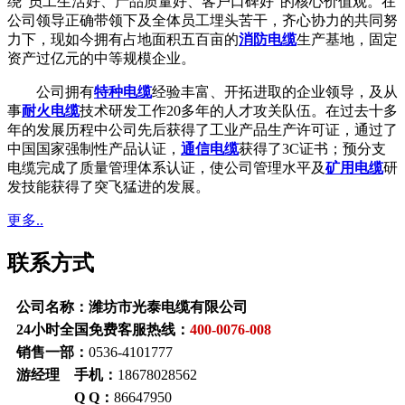
绕“员工生活好、产品质量好、客户口碑好”的核心价值观。在
公司领导正确带领下及全体员工埋头苦干，齐心协力的共同努
力下，现如今拥有占地面积五百亩的
消防电缆
生产基地，固定
资产过亿元的中等规模企业。
公司拥有
特种电缆
经验丰富、开拓进取的企业领导，及从
事
耐火电缆
技术研发工作20多年的人才攻关队伍。在过去十多
年的发展历程中公司先后获得了工业产品生产许可证，通过了
中国国家强制性产品认证，
通信电缆
获得了3C证书；预分支
电缆完成了质量管理体系认证，使公司管理水平及
矿用电缆
研
发技能获得了突飞猛进的发展。
更多..
联系方式
公司名称：潍坊市光泰电缆有限公司
24小时全国免费客服热线：
400-0076-008
销售一部：
0536-4101777
游经理 手机：
18678028562
Q Q：
86647950