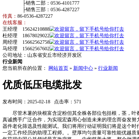
├销售二部：0536-4101777
├销售三部：0536-4287227
传真：
86-0536-4287227
在线客服：
王经理 15624210888
杜经理 18678029022
周经理 15662562758
马经理 15662567602
公司地址：山东省安丘市经济开发区
行业新闻
您当前所在的位置：
网站首页
»
新闻中心
»
行业新闻
优质低压电缆批发
发布时间：2025-02-18 点击率：571
尽管木薯的块根富含淀粉但其全株各部位包括根，茎，叶都
真诚携手广泛合作，为实现宏森用心创造未来的理念而奋发努
器件老化筛选及性能测试。我们将用行动证明我们将是这个时
一定工作经历的助理工程师。。壁厚均匀质量可靠性能优越质