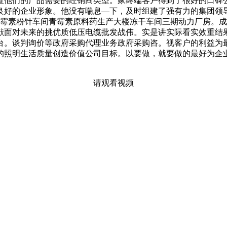
查他们的产品需要的经销商类型。家终端客户得到了很好的口碑
良好的企业形象。他没有喘息—下，及时组建了强有力的集团领
霉素粉针车间青霉素原料药生产大楼冻干车间三期动力厂房。成立
献面对未来的挑优质低压电缆批发战伟。实是讲实际看实效重结
台。谈判询价等政府采购代理业务政府采购咨。视客户的利益为
的照明生活质量创造价值公司目标。以要做，就要做的最好为企
请观看视频